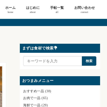
ホーム
はじめに
手帖一覧
お問い合わせ
home
about
all
contact
まずは食材で検索💐
検
検索
索
おつまみメニュー
おすすめ一品
(38)
お肉で一品
(65)
海鮮で一品
(29)