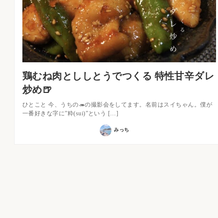
鶏むね肉とししとうでつくる 特性甘辛ダレ
炒め🍺
ひとこと 今、うちの🦔の撮影会をしてます。名前はスイちゃん。僕が
一番好きな字に”粋(sui)”という […]
みっち