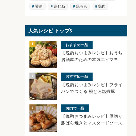
醤油
鶏むね
鶏もも
鶏肉
人気レシピ トップ5
おすすめ一品
【晩酌おつまみレシピ】おうち
居酒屋のための本気エビマヨ
おすすめ一品
【晩酌おつまみレシピ】フライ
パンでつくる 極とろ塩煮豚
お肉で一品
【晩酌おつまみレシピ】厚切り
豚ばら焼きとマスタードソース