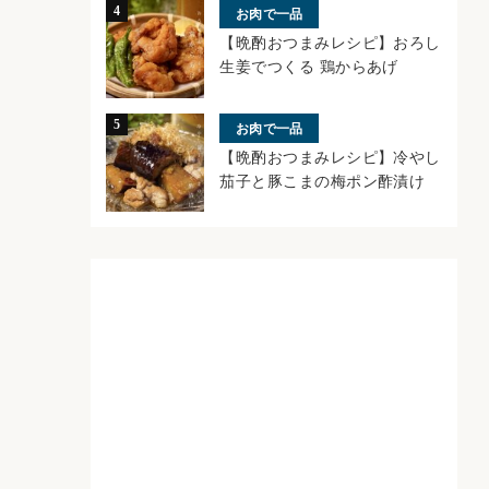
お肉で一品
【晩酌おつまみレシピ】おろし
生姜でつくる 鶏からあげ
お肉で一品
【晩酌おつまみレシピ】冷やし
茄子と豚こまの梅ポン酢漬け