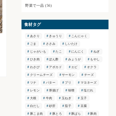
野菜で一品
(56)
食材タグ
あさり
きゅうり
こんにゃく
ごま
ささみ
しいたけ
じゃがいも
たこ
にんにく
ねぎ
ひき肉
ぽん酢
みょうが
もやし
わさび
アボカド
エビ
オクラ
クリームチーズ
サーモン
チーズ
ツナ
バター
ブリ
マヨネーズ
レモン
厚揚げ
味噌
塩だれ
大根
牛肉
玉ねぎ
玉子
白だし
砂肝
茄子
豆腐
豚こま肉
豚とろ
豚ばら
豚肉