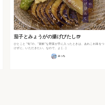
茄子とみょうがの揚げびたし🍺
ひとこと ”旬”の、”新鮮”な野菜が手に入ったときは、あれこれ味をつ
けずに、いただきたい。なので、よ […]
みっち