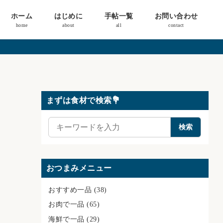
ホーム
はじめに
手帖一覧
お問い合わせ
home
about
all
contact
まずは食材で検索💐
検
検索
索
おつまみメニュー
おすすめ一品
(38)
お肉で一品
(65)
海鮮で一品
(29)