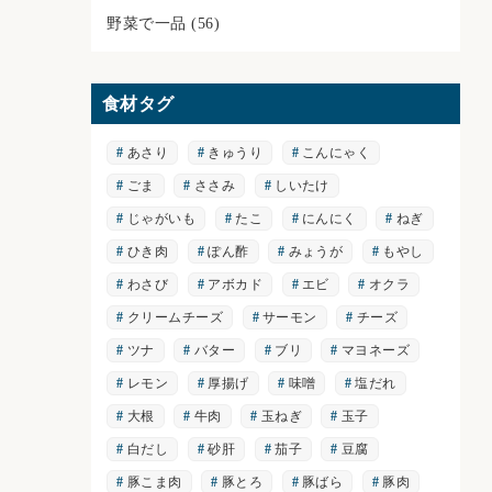
野菜で一品
(56)
食材タグ
あさり
きゅうり
こんにゃく
ごま
ささみ
しいたけ
じゃがいも
たこ
にんにく
ねぎ
ひき肉
ぽん酢
みょうが
もやし
わさび
アボカド
エビ
オクラ
クリームチーズ
サーモン
チーズ
ツナ
バター
ブリ
マヨネーズ
レモン
厚揚げ
味噌
塩だれ
大根
牛肉
玉ねぎ
玉子
白だし
砂肝
茄子
豆腐
豚こま肉
豚とろ
豚ばら
豚肉