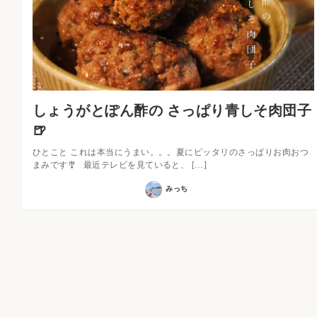
しょうがとぽん酢の さっぱり青しそ肉団子
🍺
ひとこと これは本当にうまい。。。夏にピッタリのさっぱりお肉おつ
まみです🎐⠀最近テレビを見ていると、 […]
みっち