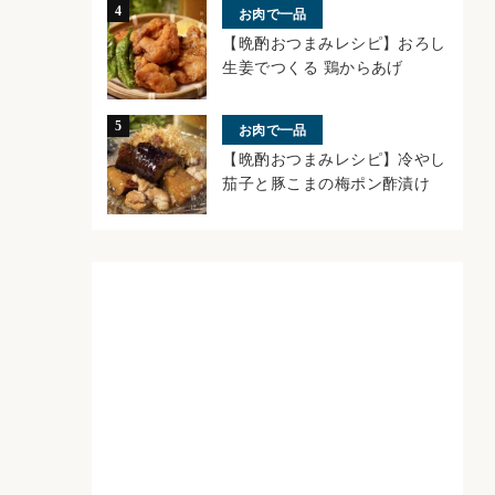
お肉で一品
【晩酌おつまみレシピ】おろし
生姜でつくる 鶏からあげ
お肉で一品
【晩酌おつまみレシピ】冷やし
茄子と豚こまの梅ポン酢漬け