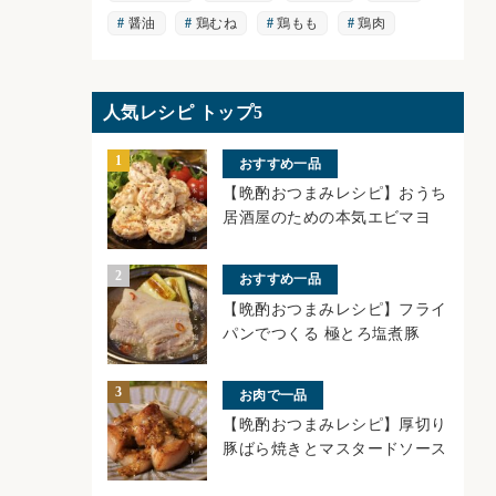
醤油
鶏むね
鶏もも
鶏肉
人気レシピ トップ5
おすすめ一品
【晩酌おつまみレシピ】おうち
居酒屋のための本気エビマヨ
おすすめ一品
【晩酌おつまみレシピ】フライ
パンでつくる 極とろ塩煮豚
お肉で一品
【晩酌おつまみレシピ】厚切り
豚ばら焼きとマスタードソース