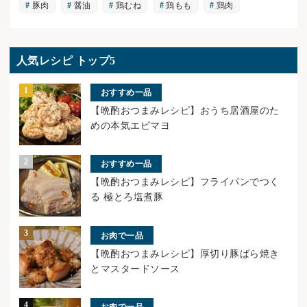
豚肉
醤油
鶏むね
鶏もも
鶏肉
人気レシピ トップ5
おすすめ一品
【晩酌おつまみレシピ】おうち居酒屋のた
めの本気エビマヨ
おすすめ一品
【晩酌おつまみレシピ】フライパンでつく
る 極とろ塩煮豚
お肉で一品
【晩酌おつまみレシピ】厚切り豚ばら焼き
とマスタードソース
お肉で一品