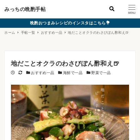
みっちの晩酌手帖
MENU
晩酌おつまみレシピのインスタはこちら💐
ホーム
手帖一覧
おすすめ一品
地だことオクラのわさびぽん酢和え🍺
地だことオクラのわさびぽん酢和え🍺
投稿日
更新日
カテゴリー
カテゴリー
カテゴリー
おすすめ一品
海鮮で一品
野菜で一品