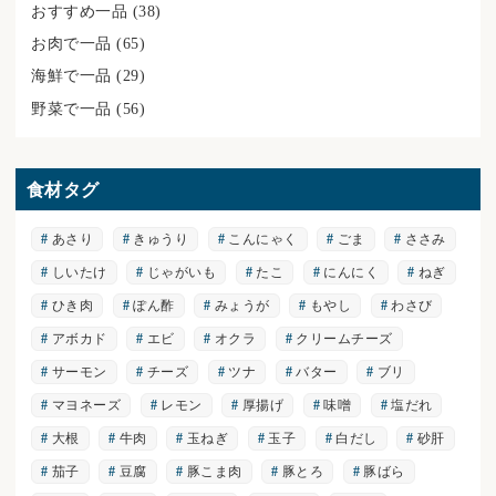
おすすめ一品
(38)
お肉で一品
(65)
海鮮で一品
(29)
野菜で一品
(56)
食材タグ
あさり
きゅうり
こんにゃく
ごま
ささみ
しいたけ
じゃがいも
たこ
にんにく
ねぎ
ひき肉
ぽん酢
みょうが
もやし
わさび
アボカド
エビ
オクラ
クリームチーズ
サーモン
チーズ
ツナ
バター
ブリ
マヨネーズ
レモン
厚揚げ
味噌
塩だれ
大根
牛肉
玉ねぎ
玉子
白だし
砂肝
茄子
豆腐
豚こま肉
豚とろ
豚ばら