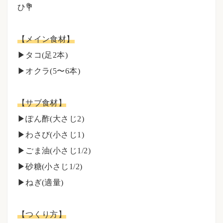
ひ💐
⠀⠀
【メイン食材】
▶︎タコ(足2本)
▶︎オクラ(5〜6本)
⠀⠀
【サブ食材】
▶︎ぽん酢(大さじ2)
▶︎わさび(小さじ1)
▶︎ごま油(小さじ1/2)
▶︎砂糖(小さじ1/2)
▶︎ねぎ(適量)
⠀⠀
【つくり方】