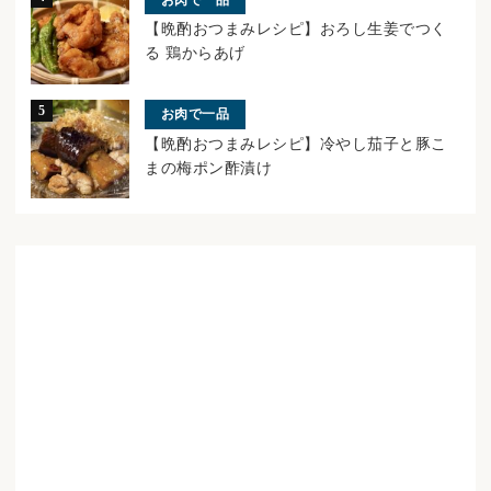
【晩酌おつまみレシピ】おろし生姜でつく
る 鶏からあげ
お肉で一品
【晩酌おつまみレシピ】冷やし茄子と豚こ
まの梅ポン酢漬け