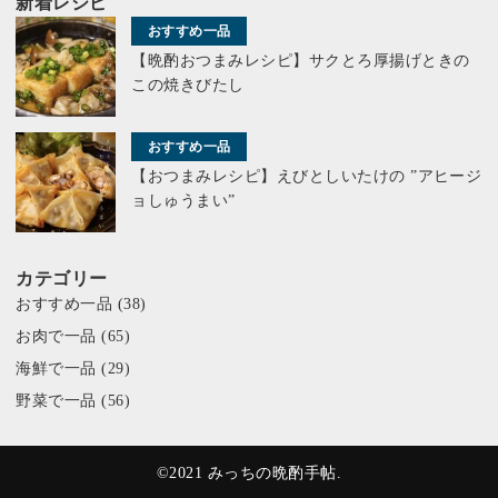
新着レシピ
おすすめ一品
【晩酌おつまみレシピ】サクとろ厚揚げときの
この焼きびたし
おすすめ一品
【おつまみレシピ】えびとしいたけの ”アヒージ
ョしゅうまい”
カテゴリー
おすすめ一品
(38)
お肉で一品
(65)
海鮮で一品
(29)
野菜で一品
(56)
©2021 みっちの晩酌手帖.