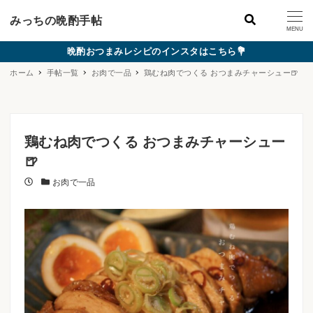
みっちの晩酌手帖
MENU
晩酌おつまみレシピのインスタはこちら💐
ホーム
手帖一覧
お肉で一品
鶏むね肉でつくる おつまみチャーシュー🍺
鶏むね肉でつくる おつまみチャーシュー
🍺
投稿日
カテゴリー
お肉で一品