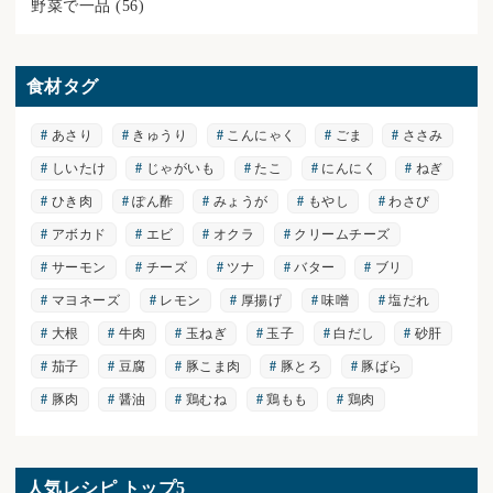
野菜で一品
(56)
食材タグ
あさり
きゅうり
こんにゃく
ごま
ささみ
しいたけ
じゃがいも
たこ
にんにく
ねぎ
ひき肉
ぽん酢
みょうが
もやし
わさび
アボカド
エビ
オクラ
クリームチーズ
サーモン
チーズ
ツナ
バター
ブリ
マヨネーズ
レモン
厚揚げ
味噌
塩だれ
大根
牛肉
玉ねぎ
玉子
白だし
砂肝
茄子
豆腐
豚こま肉
豚とろ
豚ばら
豚肉
醤油
鶏むね
鶏もも
鶏肉
人気レシピ トップ5