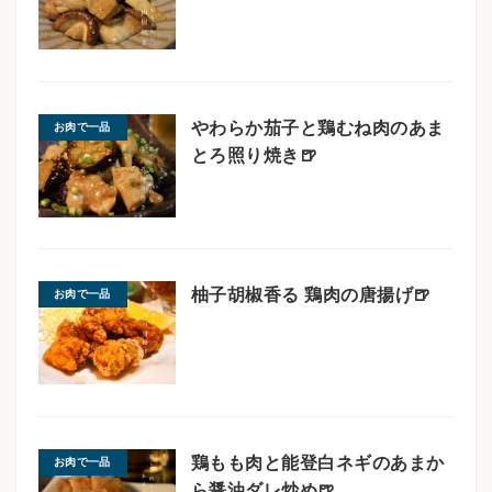
やわらか茄子と鶏むね肉のあま
お肉で一品
とろ照り焼き🍺
柚子胡椒香る 鶏肉の唐揚げ🍺
お肉で一品
鶏もも肉と能登白ネギのあまか
お肉で一品
ら醤油ダレ炒め🍺