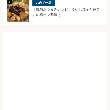
お肉で一品
【晩酌おつまみレシピ】冷やし茄子と豚こ
まの梅ポン酢漬け