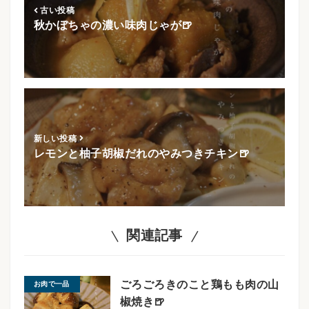
古い投稿
秋かぼちゃの濃い味肉じゃが🍺
新しい投稿
レモンと柚子胡椒だれのやみつきチキン🍺
関連記事
ごろごろきのこと鶏もも肉の山
お肉で一品
椒焼き🍺