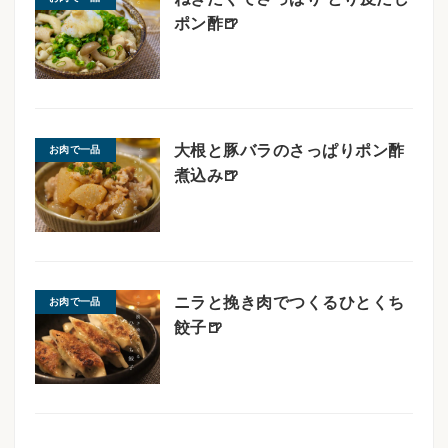
ポン酢🍺
大根と豚バラのさっぱりポン酢
お肉で一品
煮込み🍺
ニラと挽き肉でつくるひとくち
お肉で一品
餃子🍺