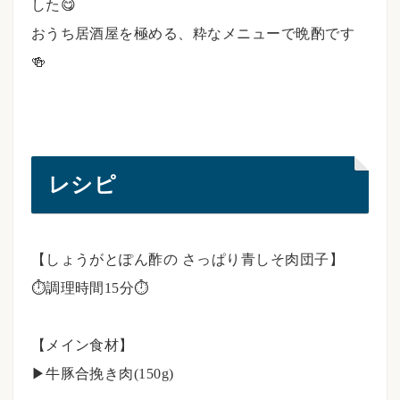
した😋
おうち居酒屋を極める、粋なメニューで晩酌です
🍻
⠀
レシピ
【しょうがとぽん酢の さっぱり青しそ肉団子】
⏱調理時間15分⏱
⠀⠀
【メイン食材】
▶︎牛豚合挽き肉(150g)