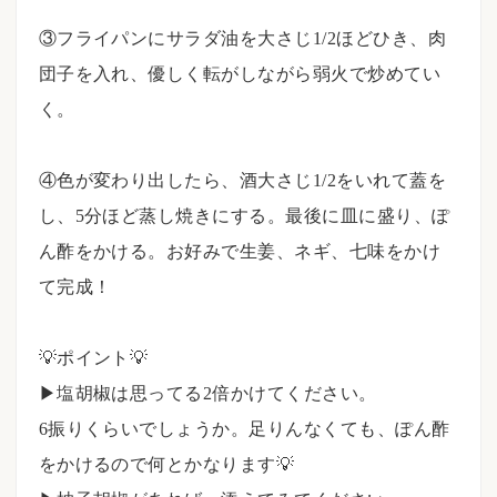
⠀⠀
③フライパンにサラダ油を大さじ1/2ほどひき、肉
団子を入れ、優しく転がしながら弱火で炒めてい
く。
⠀
④色が変わり出したら、酒大さじ1/2をいれて蓋を
し、5分ほど蒸し焼きにする。最後に皿に盛り、ぽ
ん酢をかける。お好みで生姜、ネギ、七味をかけ
て完成！
⠀⠀
💡ポイント💡⠀
▶︎塩胡椒は思ってる2倍かけてください。
6振りくらいでしょうか。足りんなくても、ぽん酢
をかけるので何とかなります💡