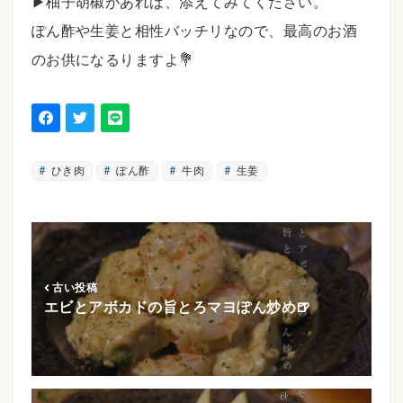
▶︎柚子胡椒があれば、添えてみてください。
ぽん酢や生姜と相性バッチリなので、最高のお酒
のお供になるりますよ💐
ひき肉
ぽん酢
牛肉
生姜
古い投稿
エビとアボカドの旨とろマヨぽん炒め🍺