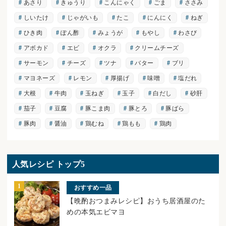
あさり
きゅうり
こんにゃく
ごま
ささみ
しいたけ
じゃがいも
たこ
にんにく
ねぎ
ひき肉
ぽん酢
みょうが
もやし
わさび
アボカド
エビ
オクラ
クリームチーズ
サーモン
チーズ
ツナ
バター
ブリ
マヨネーズ
レモン
厚揚げ
味噌
塩だれ
大根
牛肉
玉ねぎ
玉子
白だし
砂肝
茄子
豆腐
豚こま肉
豚とろ
豚ばら
豚肉
醤油
鶏むね
鶏もも
鶏肉
人気レシピ トップ5
おすすめ一品
【晩酌おつまみレシピ】おうち居酒屋のた
めの本気エビマヨ