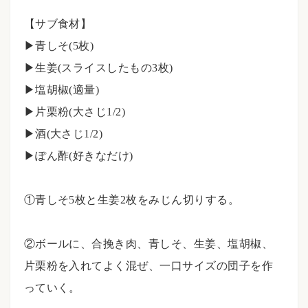
⠀⠀
【サブ食材】
▶︎青しそ(5枚)
▶︎生姜(スライスしたもの3枚)
▶︎塩胡椒(適量)
▶︎片栗粉(大さじ1/2)
▶︎酒(大さじ1/2)
▶︎ぽん酢(好きなだけ)
⠀⠀
①青しそ5枚と生姜2枚をみじん切りする。
⠀⠀
②ボールに、合挽き肉、青しそ、生姜、塩胡椒、
片栗粉を入れてよく混ぜ、一口サイズの団子を作
っていく。