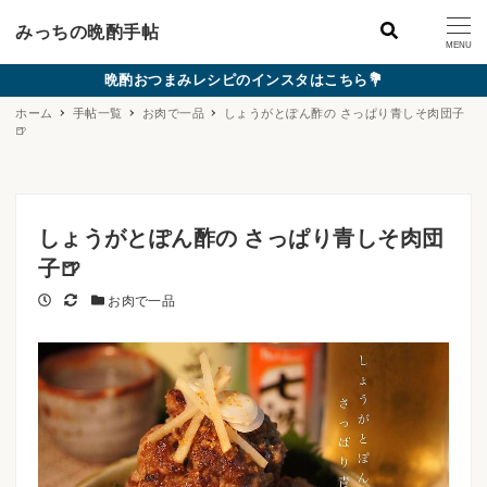
みっちの晩酌手帖
MENU
晩酌おつまみレシピのインスタはこちら💐
ホーム
手帖一覧
お肉で一品
しょうがとぽん酢の さっぱり青しそ肉団子
🍺
しょうがとぽん酢の さっぱり青しそ肉団
子🍺
投稿日
更新日
カテゴリー
お肉で一品