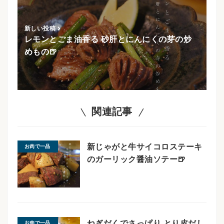
新しい投稿
レモンとごま油香る 砂肝とにんにくの芽の炒
めもの🍺
関連記事
新じゃがと牛サイコロステーキ
お肉で一品
のガーリック醤油ソテー🍺
ねぎだくでさっぱり とり皮だし
お肉で一品