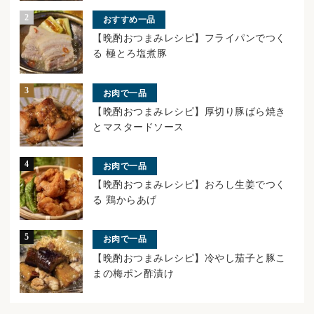
おすすめ一品
【晩酌おつまみレシピ】フライパンでつく
る 極とろ塩煮豚
お肉で一品
【晩酌おつまみレシピ】厚切り豚ばら焼き
とマスタードソース
お肉で一品
【晩酌おつまみレシピ】おろし生姜でつく
る 鶏からあげ
お肉で一品
【晩酌おつまみレシピ】冷やし茄子と豚こ
まの梅ポン酢漬け