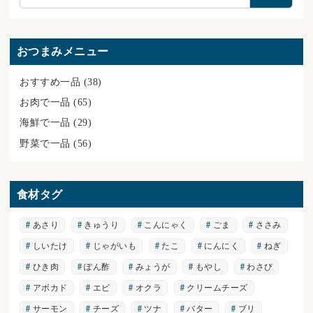
索
おつまみメニュー
おすすめ一品
(38)
お肉で一品
(65)
海鮮で一品
(29)
野菜で一品
(56)
食材タグ
あさり
きゅうり
こんにゃく
ごま
ささみ
しいたけ
じゃがいも
たこ
にんにく
ねぎ
ひき肉
ぽん酢
みょうが
もやし
わさび
アボカド
エビ
オクラ
クリームチーズ
サーモン
チーズ
ツナ
バター
ブリ