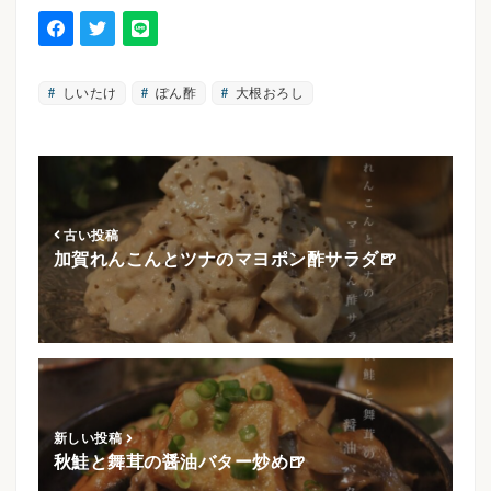
しいたけ
ぽん酢
大根おろし
古い投稿
加賀れんこんとツナのマヨポン酢サラダ🍺
新しい投稿
秋鮭と舞茸の醤油バター炒め🍺