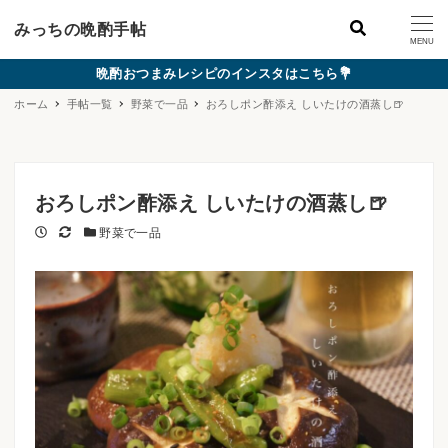
みっちの晩酌手帖
MENU
晩酌おつまみレシピのインスタはこちら💐
ホーム
手帖一覧
野菜で一品
おろしポン酢添え しいたけの酒蒸し🍺
おろしポン酢添え しいたけの酒蒸し🍺
投稿日
更新日
カテゴリー
野菜で一品