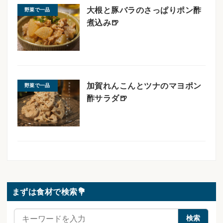
大根と豚バラのさっぱりポン酢
野菜で一品
煮込み🍺
加賀れんこんとツナのマヨポン
野菜で一品
酢サラダ🍺
まずは食材で検索💐
検
検索