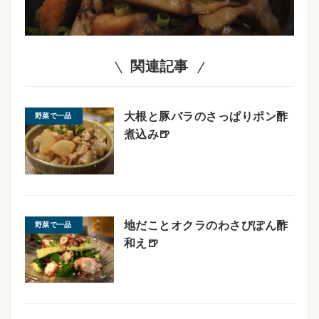
関連記事
大根と豚バラのさっぱりポン酢
野菜で一品
煮込み🍺
地だことオクラのわさびぽん酢
野菜で一品
和え🍺