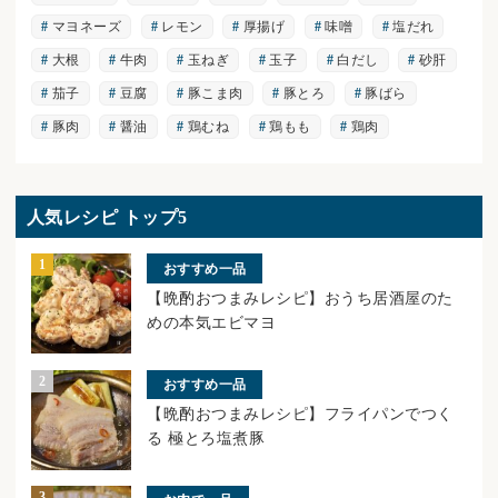
マヨネーズ
レモン
厚揚げ
味噌
塩だれ
大根
牛肉
玉ねぎ
玉子
白だし
砂肝
茄子
豆腐
豚こま肉
豚とろ
豚ばら
豚肉
醤油
鶏むね
鶏もも
鶏肉
人気レシピ トップ5
おすすめ一品
【晩酌おつまみレシピ】おうち居酒屋のた
めの本気エビマヨ
おすすめ一品
【晩酌おつまみレシピ】フライパンでつく
る 極とろ塩煮豚